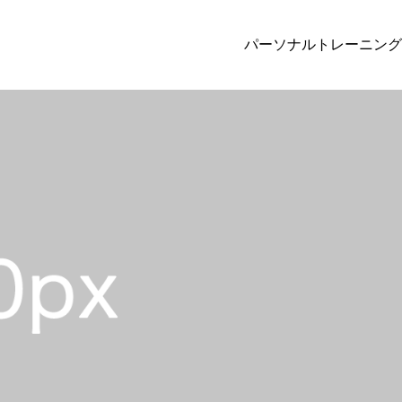
パーソナルトレーニング
カテゴリー1
Uncateg
投稿サンプル1
Hello worl