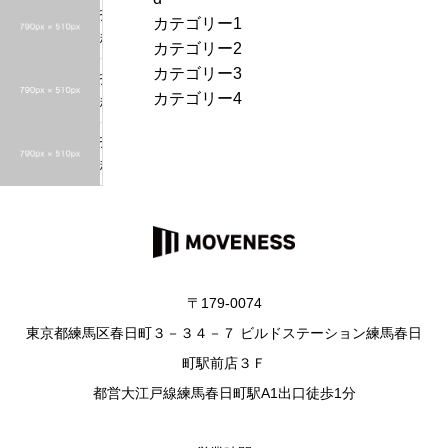
シ
投
ョ
カテゴリー1
r
ン
稿
カテゴリー2
c
サ
カテゴリー3
h
投
ン
カテゴリー4
f
稿
プ
o
サ
ル
投
r
ン
4
稿
:
プ
サ
ル
ン
3
プ
ル
2
〒179-0074
東京都練馬区春日町３－３４－７ ビルドステーション練馬春日
町駅前店３Ｆ
都営大江戸線練馬春日町駅A1出口徒歩1分