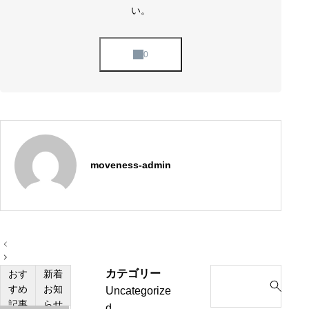
い。
moveness-admin
投
稿
ナ
カテゴリー
S
おす
新着
ビ
ゲ
すめ
お知
Uncategorize
e
ー
記事
らせ
d
a