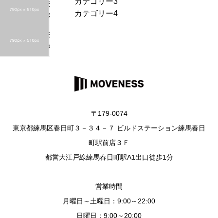
カテゴリー3
h
投
ン
カテゴリー4
f
稿
プ
o
サ
ル
投
r
ン
4
稿
:
プ
サ
ル
ン
3
プ
ル
2
〒179-0074
東京都練馬区春日町３－３４－７ ビルドステーション練馬春日
町駅前店３Ｆ
都営大江戸線練馬春日町駅A1出口徒歩1分
営業時間
月曜日～土曜日：9:00～22:00
日曜日：9:00～20:00