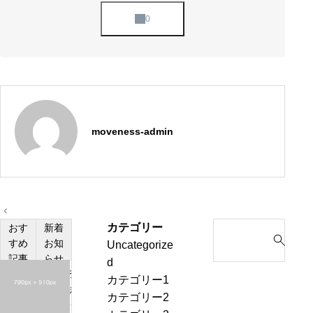
moveness-admin
投
稿
カテゴリー
S
おす
新着
ナ
ビ
すめ
お知
Uncategorize
e
ゲ
記事
らせ
d
a
ー
投
シ
カテゴリー1
r
ョ
稿
カテゴリー2
c
ン
サ