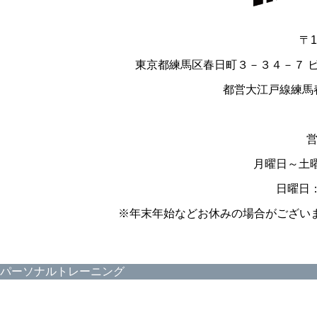
ー
シ
ョ
〒1
ン
東京都練馬区春日町３－３４－７ 
都営大江戸線練馬
月曜日～土曜日
日曜日：9
※年末年始などお休みの場合がございま
パーソナルトレーニング