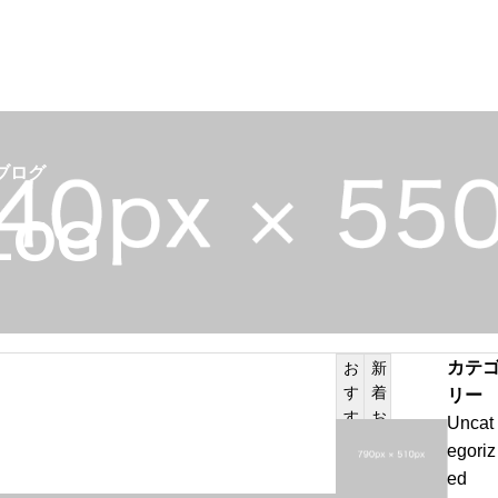
カテゴリー2
ブログ
LOG
PILATES
投稿サンプル2
カテ
お
新
す
着
リー
サンプルテキスト。サンプルテキスト。
す
お
Uncat
投
め
知
egoriz
記
ら
稿
ed
事
せ
サ