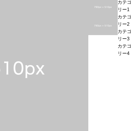
カテ
投
ン
リー1
稿
プ
カテ
サ
ル
投
リー2
ン
4
稿
カテ
プ
サ
リー3
ル
ン
カテ
3
プ
リー4
ル
2