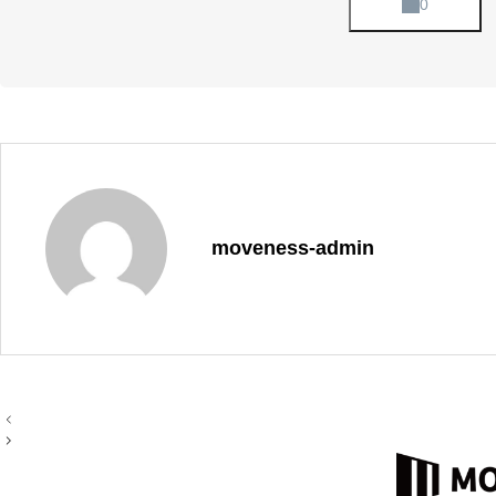
moveness-admin
投
稿
ナ
ビ
ゲ