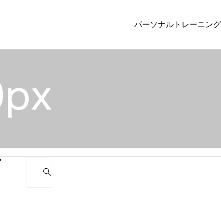
パーソナルトレーニング
カテゴリー1
Uncateg
投稿サンプル1
Hello worl
ゴ
S
e
a
r
c